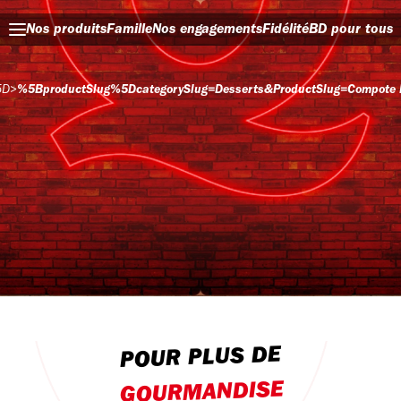
Nos produits
Famille
Nos engagements
Fidélité
BD pour tous
5D
>
%5BproductSlug%5DcategorySlug=desserts&productSlug=compote 
POUR PLUS DE
GOURMANDISE