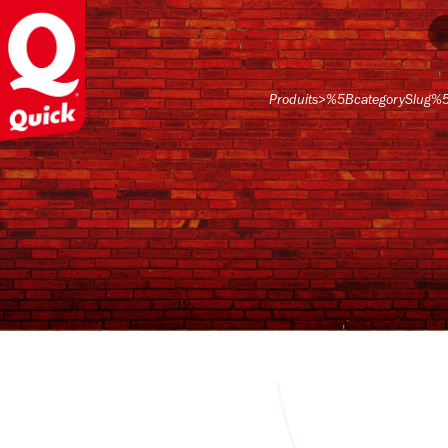
Produits
>
%5BcategorySlug%