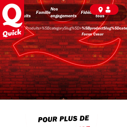
Nos
Nos
BD pour
Famille
Fidélité
produits
engagements
tous
Produits
>
%5BcategorySlug%5D
>
%5BproductSlug%5Dcate
Facon Cesar
POUR PLUS DE