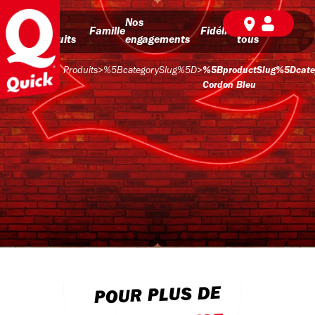
Nos
Nos
BD pour
Famille
Fidélité
produits
engagements
tous
Produits
>
%5BcategorySlug%5D
>
%5BproductSlug%5Dcateg
Cordon Bleu
POUR PLUS DE