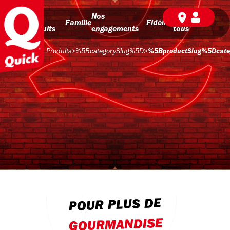
Nos
Nos
BD pour
Famille
Fidélité
produits
engagements
tous
Produits
>
%5BcategorySlug%5D
>
%5BproductSlug%5Dcateg
POUR PLUS DE
GOURMANDISE