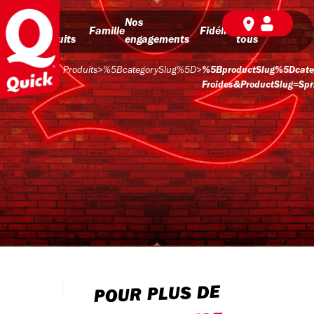
Nos
Nos
BD pour
Famille
Fidélité
produits
engagements
tous
Produits
>
%5BcategorySlug%5D
>
%5BproductSlug%5Dcateg
Froides&productSlug=spri
POUR PLUS DE