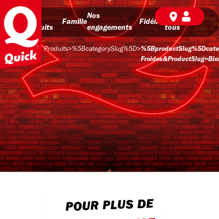
Nos
Nos
BD pour
Famille
Fidélité
produits
engagements
tous
Produits
>
%5BcategorySlug%5D
>
%5BproductSlug%5Dcateg
Froides&productSlug=bie
POUR PLUS DE