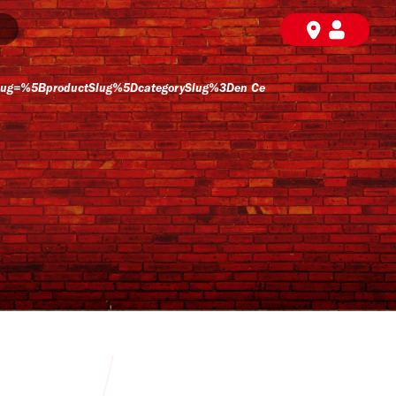
lug=%5BproductSlug%5DcategorySlug%3Den Ce