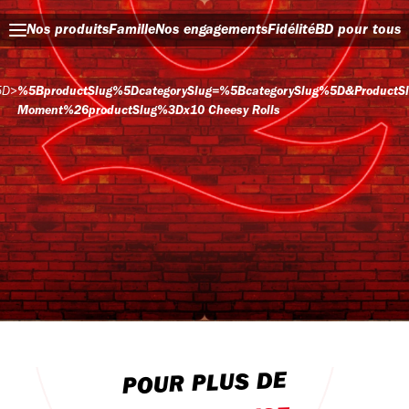
Nos produits
Famille
Nos engagements
Fidélité
BD pour tous
5D
>
%5BproductSlug%5DcategorySlug=%5BcategorySlug%5D&productS
Moment%26productSlug%3Dx10 Cheesy Rolls
POUR PLUS DE