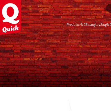
Produits
>
%5BcategorySlug%