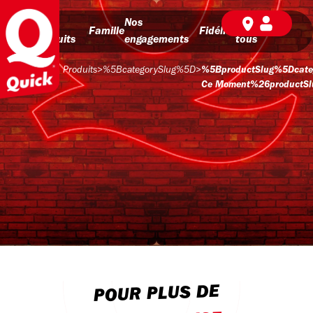
Nos
Nos
BD pour
Famille
Fidélité
produits
engagements
tous
Produits
>
%5BcategorySlug%5D
>
%5BproductSlug%5Dcate
Ce Moment%26productSlug
POUR PLUS DE