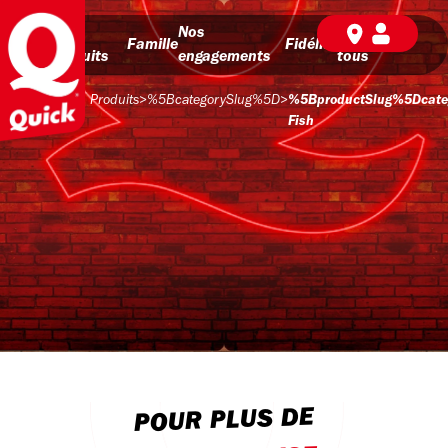
Nos
Nos
BD pour
Famille
Fidélité
produits
engagements
tous
Produits
>
%5BcategorySlug%5D
>
%5BproductSlug%5Dcate
Fish
POUR PLUS DE