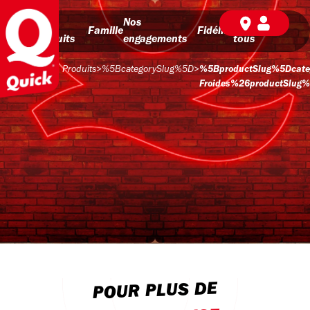
Nos
Nos
BD pour
Famille
Fidélité
produits
engagements
tous
Produits
>
%5BcategorySlug%5D
>
%5BproductSlug%5Dcate
Froides%26productSlug%
POUR PLUS DE