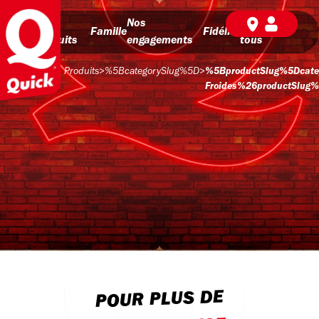
Nos
Nos
BD pour
Famille
Fidélité
produits
engagements
tous
Produits
>
%5BcategorySlug%5D
>
%5BproductSlug%5Dcate
Froides%26productSlug%3
POUR PLUS DE