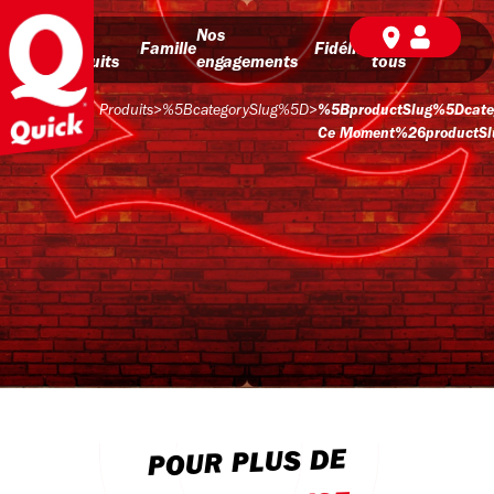
Nos
Nos
BD pour
Famille
Fidélité
produits
engagements
tous
Produits
>
%5BcategorySlug%5D
>
%5BproductSlug%5Dcate
Ce Moment%26productSlug
POUR PLUS DE