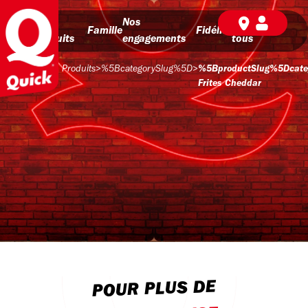
Nos
Nos
BD pour
Famille
Fidélité
produits
engagements
tous
Produits
>
%5BcategorySlug%5D
>
%5BproductSlug%5Dcat
Frites Cheddar
POUR PLUS DE