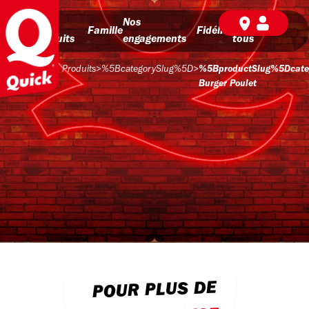
Nos
Nos
BD pour
Famille
Fidélité
produits
engagements
tous
Produits
>
%5BcategorySlug%5D
>
%5BproductSlug%5Dcate
Burger Poulet
POUR PLUS DE