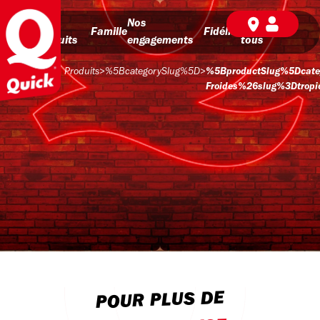
Nos
Nos
BD pour
Famille
Fidélité
produits
engagements
tous
Produits
>
%5BcategorySlug%5D
>
%5BproductSlug%5Dcate
Froides%26slug%3Dtropic
POUR PLUS DE