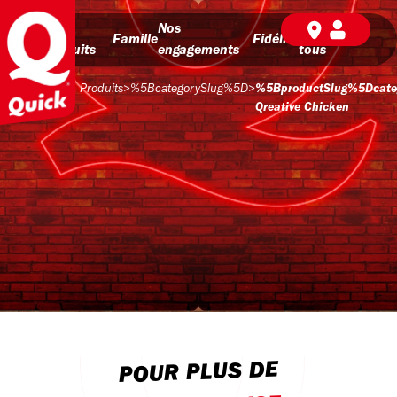
Nos
Nos
BD pour
Famille
Fidélité
produits
engagements
tous
Produits
>
%5BcategorySlug%5D
>
%5BproductSlug%5Dcat
Qreative Chicken
POUR PLUS DE