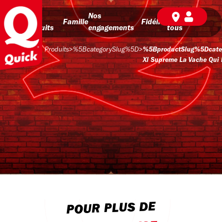
Nos
Nos
BD pour
Famille
Fidélité
produits
engagements
tous
Produits
>
%5BcategorySlug%5D
>
%5BproductSlug%5Dcat
Xl Supreme La Vache Qui 
POUR PLUS DE