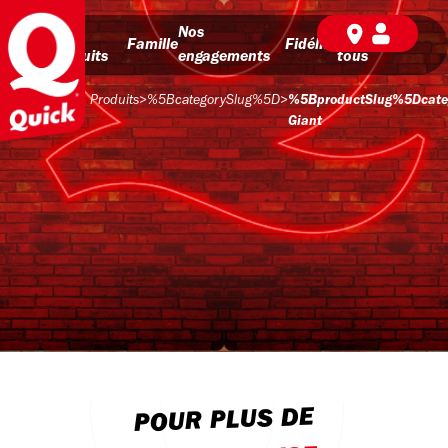
Nos
Nos
BD pour
Famille
Fidélité
produits
engagements
tous
Produits
>
%5BcategorySlug%5D
>
%5BproductSlug%5Dcat
Giant
POUR PLUS DE