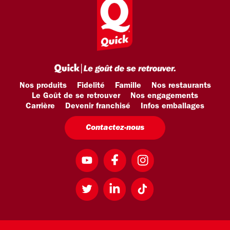
Le programme de fidélité
Des avantages qui ont du goût !
Commandez, cumulez, dégustez !
Nos produits
Fidelité
Famille
Nos restaurants
Le Goût de se retrouver
Nos engagements
Inscrivez-vous
Carrière
Devenir franchisé
Infos emballages
Contactez-nous