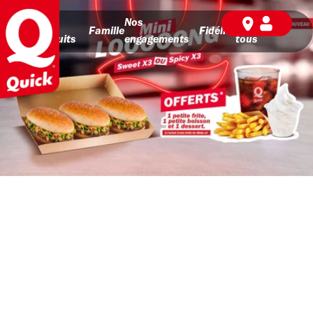
Nos
Nos
BD pour
Famille
Fidélité
produits
engagements
tous